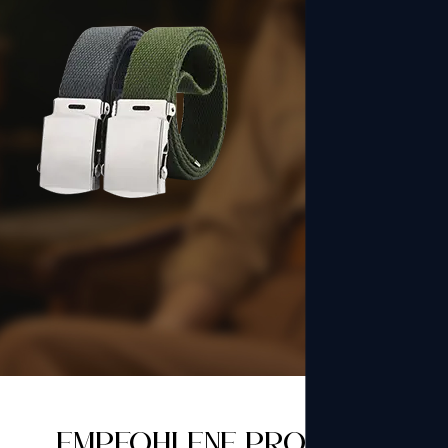
übermäßige Dichtheit zu vermeiden. Geeignet für
Schuluniformen, Kinderkleidung und Urlaubsoutfits. Alle
Materialien wurden zusätzlich auf Phthalate (6P), Cadmium,
Dispersionsfarbstoffe und DMF getestet und entsprechen
den Sicherheitsstandards für Kinderprodukte. Unterstützt
das Prägen von Cartoon-Mustern und farbige Nähte, ideal
für Markenkollektionen für Kinderbekleidung.
Empfohlene Produkte