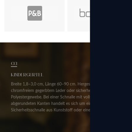
03
Kindergürtel
Breite 1,8–3,0 cm, Länge 60–90 cm. Hergestellt aus
chromfreiem gegerbtem Leder oder sicherheitsgetreuem
Polyestergewebe. Bei einer Schnalle mit vollständig
abgerundeten Kanten handelt es sich um eine
Sicherheitsschnalle aus Kunststoff oder eine abgerundete
Stiftschnalle aus Metall ohne scharfe Kanten.
Gürtellochabstand 2,0–2,5 cm, einige Modelle verfügen
über kneifsichere Schnallen. Mäßige Zugfestigkeit, um